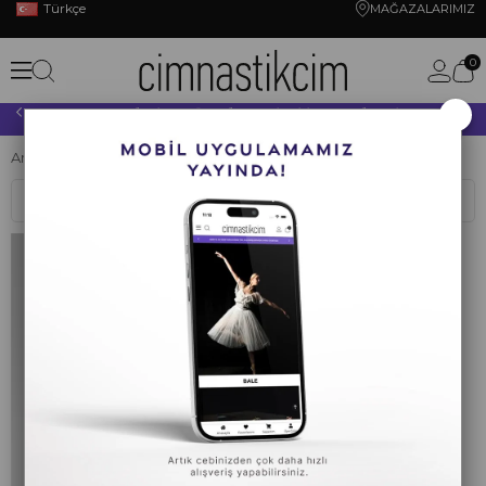
Türkçe
MAĞAZALARIMIZ
0
×
10.000 TL VE ÜZERİ YAPACAĞINIZ TÜM ALIŞVERİŞLERİNİZDE KARGO ÜCRETSİZ!
Anasayfa
CİMNASTİK
AEROBİK
AEROBİK ÇORABI
Sıralama
Filtreleme