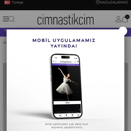
Türkçe
MAĞAZALARIMIZ
0
×
10.000 TL VE ÜZERİ YAPACAĞINIZ TÜM ALIŞVERİŞLERİNİZDE KARGO ÜCRETSİZ!
Anasayfa
BALE
BALE KIYAFETLERİ
Bale Sweatshirt
Sıralama
Filtreleme