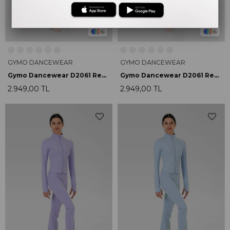
6
6
GYMO DANCEWEAR
GYMO DANCEWEAR
Gymo Dancewear D2061 Renata Hoodie Açık Yeşil
Gymo Dancewear D2061 Renata Hoodie Lacivert
2.949,00 TL
2.949,00 TL