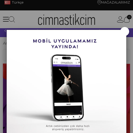
Türkçe
MAĞAZALARIMIZ
0
×
10.000 TL VE ÜZERİ YAPACAĞINIZ TÜM ALIŞVERİŞLERİNİZDE KARGO ÜCRETSİZ!
Anasayfa
CİMNASTİK
KUMAŞLAR
Sıralama
Filtreleme