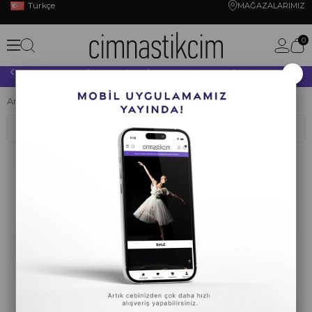
Türkçe
MAĞAZALARIMIZ
0
×
10.000 TL VE ÜZERİ YAPACAĞINIZ TÜM ALIŞVERİŞLERİNİZDE KARGO ÜCRETSİZ!
Anasayfa
YOGA PİLATES
PİLATES TOPU
Sıralama
Filtreleme