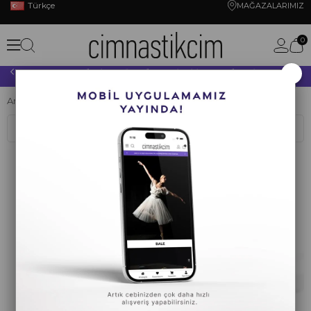
Türkçe
MAĞAZALARIMIZ
0
×
10.000 TL VE ÜZERİ YAPACAĞINIZ TÜM ALIŞVERİŞLERİNİZDE KARGO ÜCRETSİZ!
Anasayfa
CİMNASTİK
PATİK
Gymo
Sıralama
Filtreleme