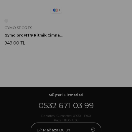
1
GYMO SPORTS
Gymo proFIT® Ritmik Cimnastik Patiği
949,00 TL
Müşteri Hizmetleri
0532 671 03 99
Pazartesi-Cumartesi 09:30 - 19:00
Pazar 11:00-18:00
Bir Mağaza Bulun