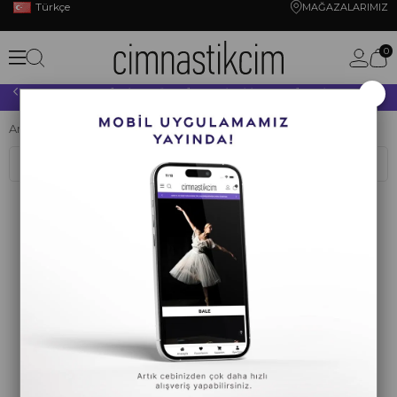
Türkçe
MAĞAZALARIMIZ
0
×
10.000 TL VE ÜZERİ YAPACAĞINIZ TÜM ALIŞVERİŞLERİNİZDE KARGO ÜCRETSİZ!
Anasayfa
BALE
POİNT AKSESUARLARI
Point Uçluk
Sıralama
Filtreleme