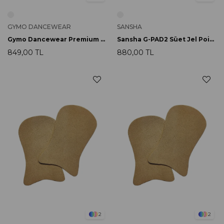
GYMO DANCEWEAR
SANSHA
Gymo Dancewear Premium Jel Bale Point Uçluk Kısa
Sansha G-PAD2 Süet Jel Point Uçluğu
849,00 TL
880,00 TL
2
2