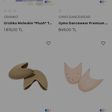
3
1
GRISHKO
GYMO DANCEWEAR
Grishko Moleskin "Plush" Toe Pads
Gymo Dancewear Premium Jel Bale Point Uçluk Uzun
1.815,00 TL
849,00 TL
1
1