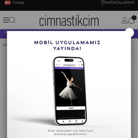
Türkçe
MAĞAZALARIMIZ
0
×
10.000 TL VE ÜZERİ YAPACAĞINIZ TÜM ALIŞVERİŞLERİNİZDE KARGO ÜCRETSİZ!
Anasayfa
OKULLAR
İGSM BALE
Sıralama
Filtreleme