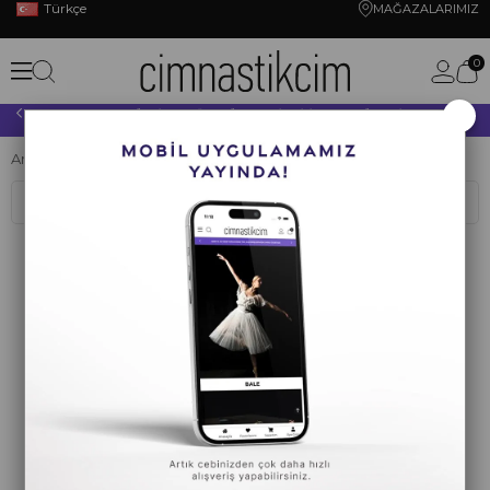
Türkçe
MAĞAZALARIMIZ
0
×
10.000 TL VE ÜZERİ YAPACAĞINIZ TÜM ALIŞVERİŞLERİNİZDE KARGO ÜCRETSİZ!
Anasayfa
YOGA PİLATES
FITNESS
Dambıl
Sıralama
Filtreleme