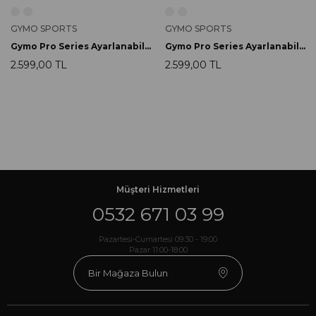
GYMO SPORTS
GYMO SPORTS
Gymo Pro Series Ayarlanabilir Silikon Bilek Ağırlığı 2x1kg Nane Yeşili
Gymo Pro Series Ayarlanabilir Silikon Bilek Ağırlığı 2x1kg Siyah
2.599,00 TL
2.599,00 TL
Müşteri Hizmetleri
0532 671 03 99
Pazartesi-Cumartesi 09:30 - 19:00
Pazar 11:00-18:00
Bir Mağaza Bulun