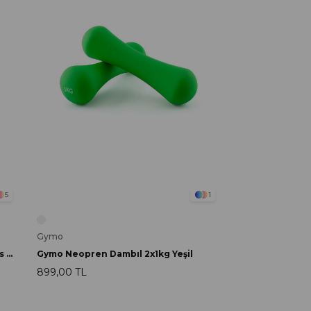
5
1
Gymo
Gymo Pro Series Foam Roller Pilates Masaj Rulosu Siyah
Gymo Neopren Dambıl 2x1kg Yeşil
899,00 TL