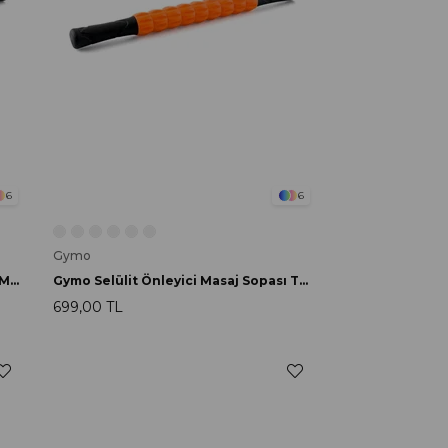
6
6
Gymo
Gymo Selülit Önleyici Masaj Sopası Mavi
Gymo Selülit Önleyici Masaj Sopası Turuncu
699,00 TL