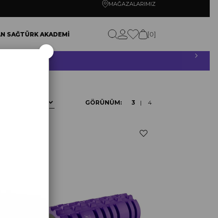
MAĞAZALARIMIZ
0
N SAĞTÜRK AKADEMİ
×
RETSİZ!