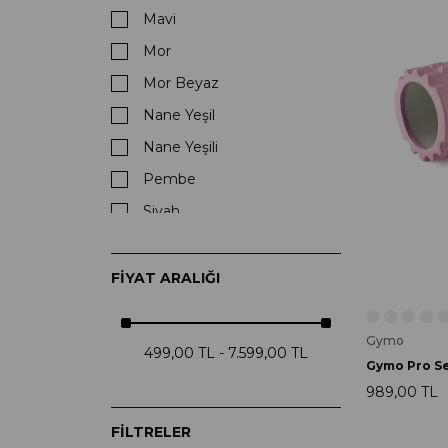
Mavi
Mor
Mor Beyaz
Nane Yeşil
Nane Yeşili
Pembe
Siyah
Somon
Toprak
FIYAT ARALIĞI
Turkuaz
Yeşil
Gymo
499,00 TL - 7.599,00 TL
989,00 TL
FILTRELER