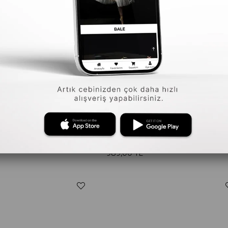
3
Gymo
ğırlığı 500gr Siyah
989,00 TL