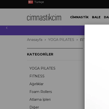
Türkçe
CİMNASTİK
BALE
DA
10.000 T
Anasayfa
YOGA PİLATES
FITNESS
59 
KATEGORILER
YOGA PİLATES
FITNESS
Ağırlıklar
Foam Rollers
Atlama İpleri
Diğer