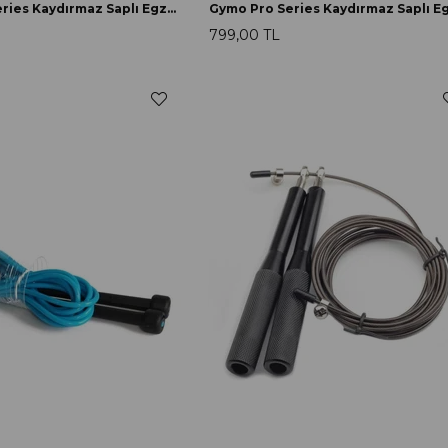
Gymo Pro Series Kaydırmaz Saplı Egzersiz Antrenman Atlama İpi Siyah
799,00 TL