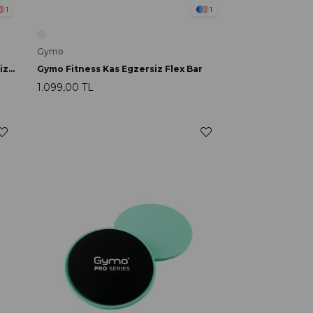
1
1
Gymo
Gymo Pro Series Alüminyum Egzersiz Antrenman Atlama İpi Siyah
Gymo Fitness Kas Egzersiz Flex Bar
1.099,00 TL