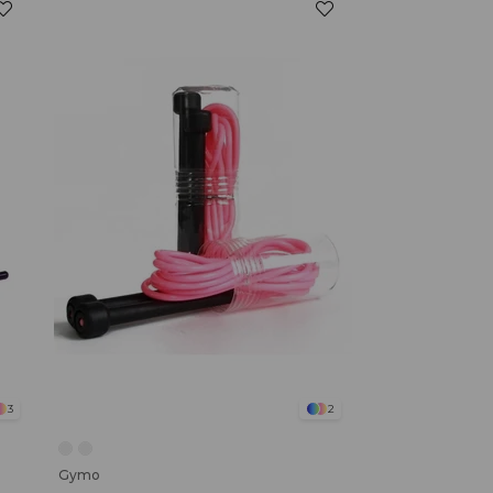
3
2
Gymo