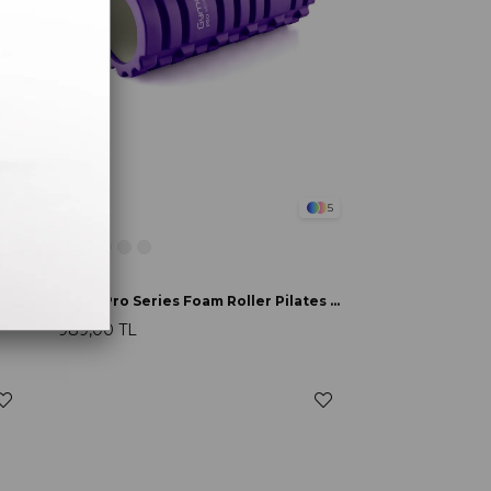
5
5
Gymo
Gymo Pro Series Foam Roller Pilates Masaj Rulosu Mavi
Gymo Pro Series Foam Roller Pilates Masaj Rulosu Mor
989,00 TL