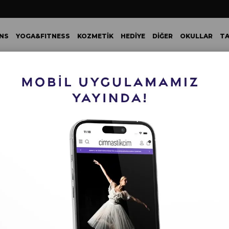
NS
YOGA&FITNESS
KOZMETİK
HEDİYE
DİĞER
OKULLAR
TA
L VE ÜZERİ YAPACAĞINIZ TÜM ALIŞVERİŞLERİNİZDE KARGO ÜC
ÜRÜN