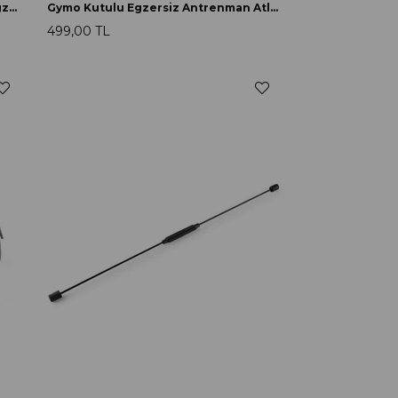
Gymo Pro Series Kaydırmaz Saplı Egzersiz Antrenman Atlama İpi Kırmızı
Gymo Kutulu Egzersiz Antrenman Atlama İpi Pembe
499,00 TL