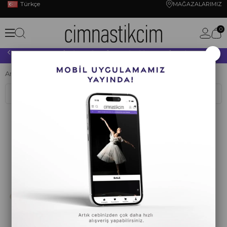
Türkçe
MAĞAZALARIMIZ
0
×
10.000 TL VE ÜZERİ YAPACAĞINIZ TÜM ALIŞVERİŞLERİNİZDE KARGO ÜCRETSİZ!
Anasayfa
CİMNASTİK
PATİK
Sasaki
Sıralama
Filtreleme