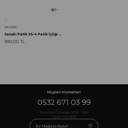
1
SASAKI
Sasaki Patik SS-4 Patik İçliği M-L (35-41 No.)
990,00 TL
Müşteri Hizmetleri
0532 671 03 99
Pazartesi-Cumartesi 09:30 - 19:00
Pazar 11:00-18:00
Bir Mağaza Bulun