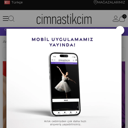
Türkçe
MAĞAZALARIMIZ
0
×
10.000 TL VE ÜZERİ YAPACAĞINIZ TÜM ALIŞVERİŞLERİNİZDE KARGO ÜCRETSİZ!
Anasayfa
CİMNASTİK
KUMAŞLAR
Tül
Sıralama
Filtreleme