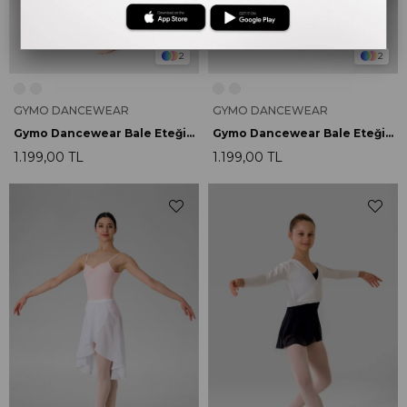
2
2
GYMO DANCEWEAR
GYMO DANCEWEAR
Gymo Dancewear Bale Eteği Aris Black
Gymo Dancewear Bale Eteği Aris White
1.199,00 TL
1.199,00 TL