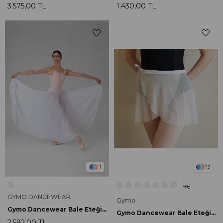
3.575,00 TL
1.430,00 TL
1
13
6
GYMO DANCEWEAR
Gymo
Gymo Dancewear Bale Eteği Whisper Beyaz
Gymo Dancewear Bale Eteği Lily White
2.592,00 TL