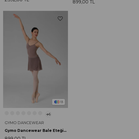
899,00 TL
13
6
GYMO DANCEWEAR
Gymo Dancewear Bale Eteği Lily Illusion
899,00 TL