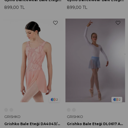
899,00 TL
899,00 TL
2
2
GRISHKO
GRISHKO
Grishko Bale Eteği DA4043/1 Rosa Antico
Grishko Bale Eteği DL0617 Açık Mavi