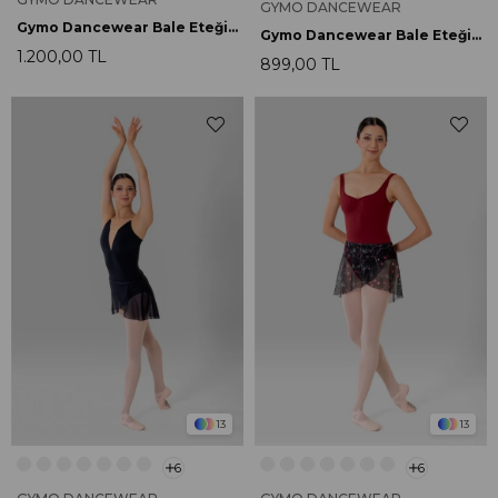
GYMO DANCEWEAR
Gymo Dancewear Bale Eteği İris Siyah
Gymo Dancewear Bale Eteği Lily Army
1.200,00 TL
899,00 TL
13
13
6
6