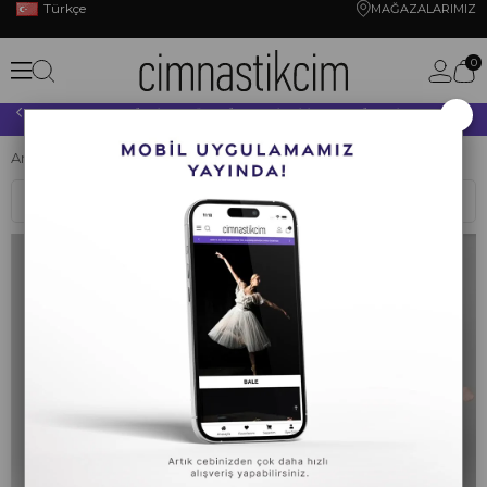
Türkçe
MAĞAZALARIMIZ
0
×
10.000 TL VE ÜZERİ YAPACAĞINIZ TÜM ALIŞVERİŞLERİNİZDE KARGO ÜCRETSİZ!
Anasayfa
BALE
BALE MAYOLARI
Bale Etekleri
Sıralama
Filtreleme