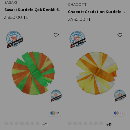
SASAKI
CHACOTT
Sasaki Kurdele Çok Renkli 6m M-71HG LYMGxWxFRP FIG Onaylı
Chacott Gradation Kurdele 5m 248 Magenda
3.850,00 TL
2.750,00 TL
18
18
11
11