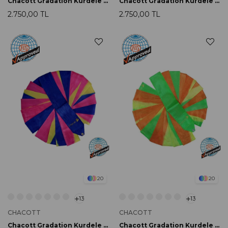
Chacott Gradation Kurdele 5m 778 Plum
Chacott Gradation Kurdele 5m 796 Rainbow
2.750,00 TL
2.750,00 TL
20
20
13
13
CHACOTT
CHACOTT
Chacott Gradation Kurdele 6m 248 Magenda FIG Onaylı
Chacott Gradation Kurdele 6m 267 Muscat FIG Onaylı