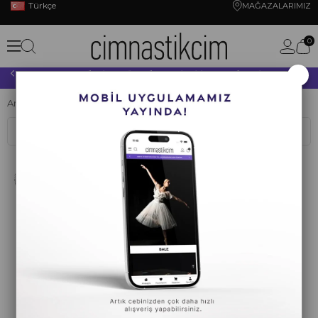
Türkçe
MAĞAZALARIMIZ
0
×
10.000 TL VE ÜZERİ YAPACAĞINIZ TÜM ALIŞVERİŞLERİNİZDE KARGO ÜCRETSİZ!
Anasayfa
CİMNASTİK
ALETLER
Kurdele
Sıralama
Filtreleme