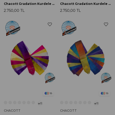
Chacott Gradation Kurdele 5m 754 Scarlet
Chacott Gradation Kurdele 5m 762 Canary FIG Onaylı
2.750,00 TL
2.750,00 TL
18
18
11
11
CHACOTT
CHACOTT