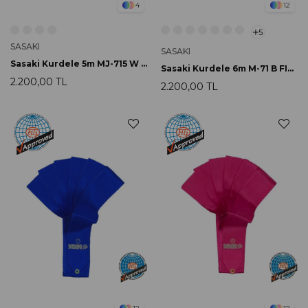
4
12
5
SASAKI
SASAKI
Sasaki Kurdele 5m MJ-715 W FIG Onaylı
Sasaki Kurdele 6m M-71 B FIG Onaylı
2.200,00 TL
2.200,00 TL