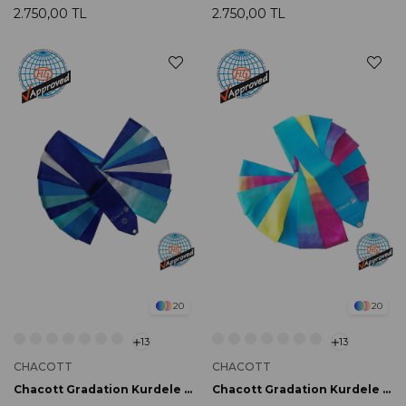
2.750,00 TL
2.750,00 TL
20
20
13
13
CHACOTT
CHACOTT
Chacott Gradation Kurdele 6m 725 Ocean Blue FIG Onaylı
Chacott Gradation Kurdele 6m 731 Aqua Green FIG Onaylı