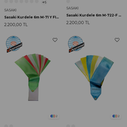
5
SASAKI
SASAKI
Sasaki Kurdele 6m M-722-F FRR
Sasaki Kurdele 6m M-71 Y FIG Onaylı
2.200,00 TL
2.200,00 TL
2
2