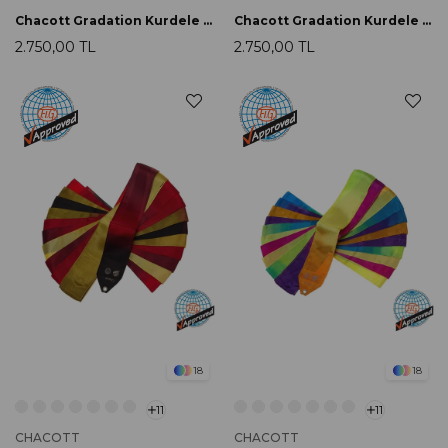
Chacott Gradation Kurdele 5m 750 Coral
Chacott Gradation Kurdele 5m 753 Strawberry
2.750,00 TL
2.750,00 TL
18
18
11
11
CHACOTT
CHACOTT