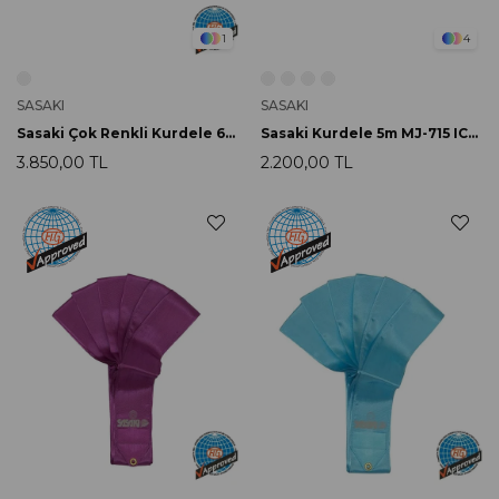
1
4
SASAKI
SASAKI
Sasaki Çok Renkli Kurdele 6m M-71HG SXBUxYxW
Sasaki Kurdele 5m MJ-715 ICMI FIG Onaylı
3.850,00 TL
2.200,00 TL