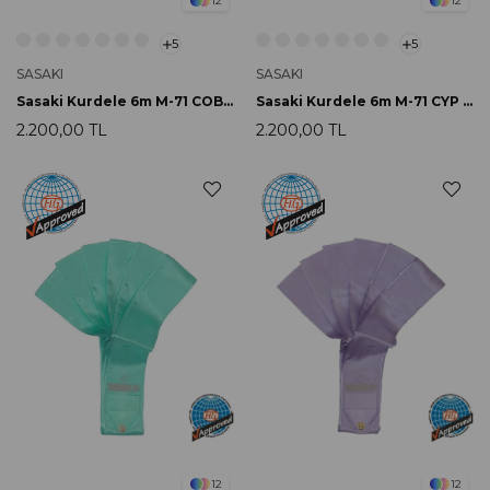
12
12
5
5
SASAKI
SASAKI
Sasaki Kurdele 6m M-71 COBU FIG Onaylı
Sasaki Kurdele 6m M-71 CYP FIG Onaylı
2.200,00 TL
2.200,00 TL
12
12