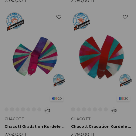
2.750,00 TL
2.750,00 TL
20
20
13
13
CHACOTT
CHACOTT
Chacott Gradation Kurdele 6m 750 Coral FIG Onaylı
Chacott Gradation Kurdele 6m 753 Strawberry FIG Onaylı
2.750,00 TL
2.750,00 TL