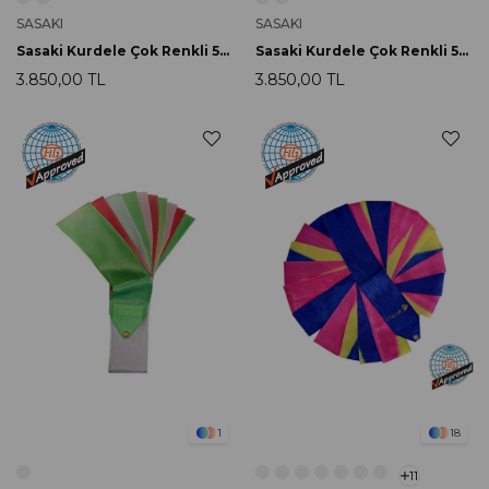
SASAKI
SASAKI
Sasaki Kurdele Çok Renkli 5m MJ-715HG LYMGxWxFRP FIG Onaylı
Sasaki Kurdele Çok Renkli 5m MJ-715HG SXBUxYxW
3.850,00 TL
3.850,00 TL
1
18
11