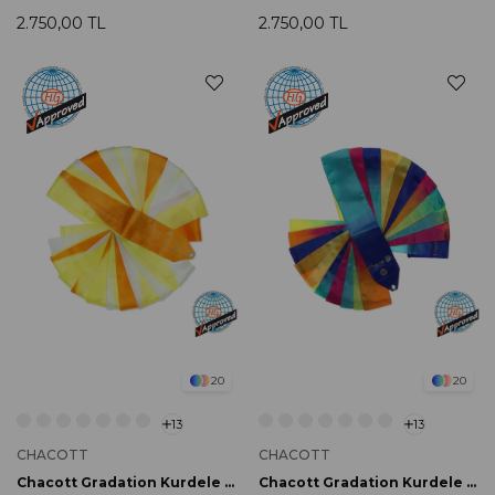
2.750,00 TL
2.750,00 TL
20
20
13
13
CHACOTT
CHACOTT
Chacott Gradation Kurdele 6m 283 Orange FIG Onaylı
Chacott Gradation Kurdele 6m 722 Dream Blue FIG Onaylı