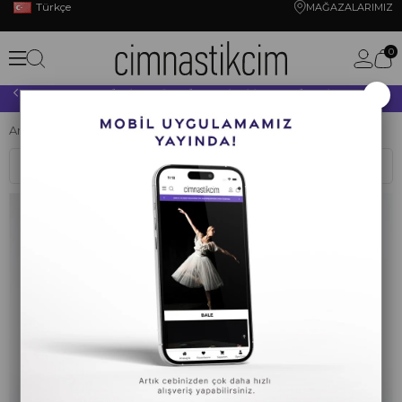
Türkçe
MAĞAZALARIMIZ
0
×
10.000 TL VE ÜZERİ YAPACAĞINIZ TÜM ALIŞVERİŞLERİNİZDE KARGO ÜCRETSİZ!
Anasayfa
BALE
BALE KIYAFETLERİ
Bale Çorapları
Sıralama
Filtreleme