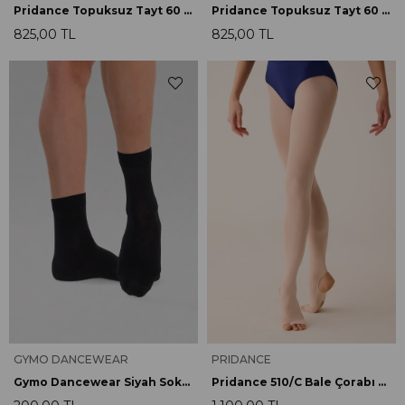
Pridance Topuksuz Tayt 60 Denye Ten Rengi 8122
Pridance Topuksuz Tayt 60 Denye Pembe 8122
825,00 TL
825,00 TL
GYMO DANCEWEAR
PRIDANCE
Gymo Dancewear Siyah Soket Çorap
Pridance 510/C Bale Çorabı Rosa