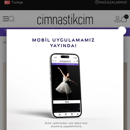
Türkçe
MAĞAZALARIMIZ
0
×
10.000 TL VE ÜZERİ YAPACAĞINIZ TÜM ALIŞVERİŞLERİNİZDE KARGO ÜCRETSİZ!
Anasayfa
BUZ PATENİ
ÜST GİYİM
Sıralama
Filtreleme