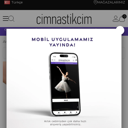
Türkçe
MAĞAZALARIMIZ
0
×
10.000 TL VE ÜZERİ YAPACAĞINIZ TÜM ALIŞVERİŞLERİNİZDE KARGO ÜCRETSİZ!
Anasayfa
CİMNASTİK
PATİK
Pastorelli
Sıralama
Filtreleme