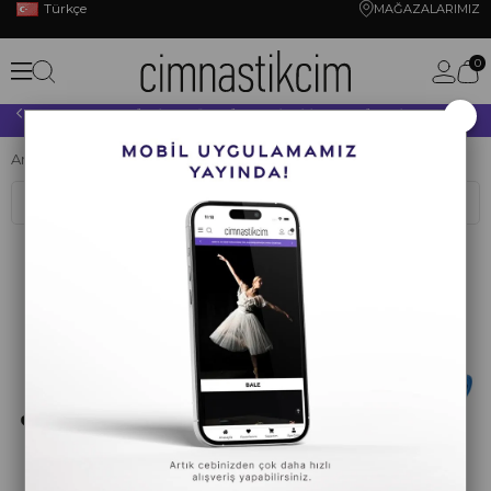
Türkçe
MAĞAZALARIMIZ
0
×
10.000 TL VE ÜZERİ YAPACAĞINIZ TÜM ALIŞVERİŞLERİNİZDE KARGO ÜCRETSİZ!
Anasayfa
YOGA PİLATES
YOGA MATI
Nbr
Sıralama
Filtreleme