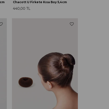
7cm
Chacott U Firkete Kısa Boy 5,4cm
440,00 TL