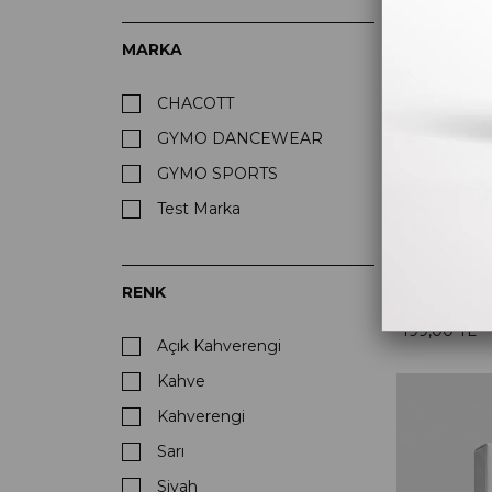
MARKA
CHACOTT
GYMO DANCEWEAR
GYMO SPORTS
Test Marka
Test Marka
RENK
199,00 TL
Açık Kahverengi
Kahve
Kahverengi
Sarı
Siyah