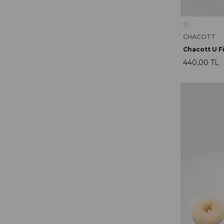
CHACOTT
Chacott U F
440,00 TL