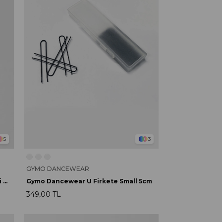
5
3
GYMO DANCEWEAR
İnce Görünmez Saç Topuz Filesi (5’li Paket) Sarı
Gymo Dancewear U Firkete Small 5cm
349,00 TL