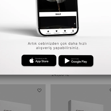
5
GYMO SPORTS
İnce Görünmez Saç Topuz Filesi (5'li Paket) Kahverengi
249,00 TL