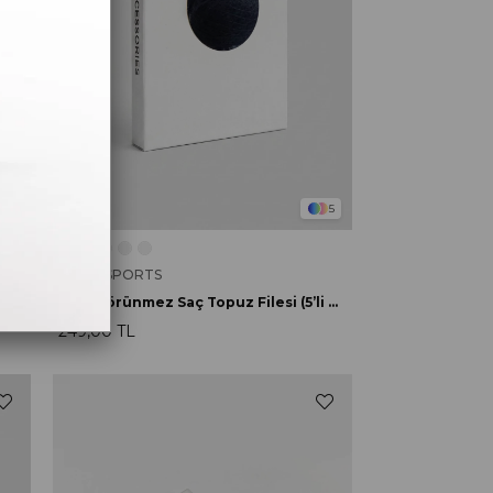
5
5
GYMO SPORTS
İnce Görünmez Saç Topuz Filesi (5’li Paket) Koyu Kahverengi
İnce Görünmez Saç Topuz Filesi (5’li Paket) Siyah
249,00 TL