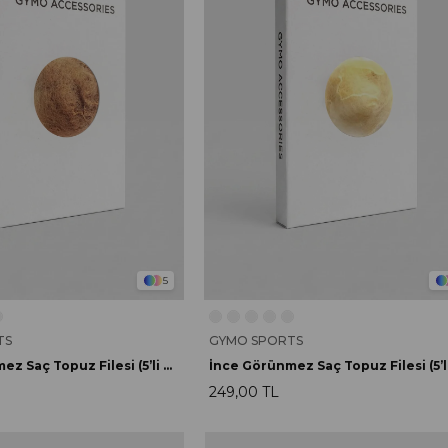
5
TS
GYMO SPORTS
İnce Görünmez Saç Topuz Filesi (5’li Paket) Açık Kahverengi
249,00 TL