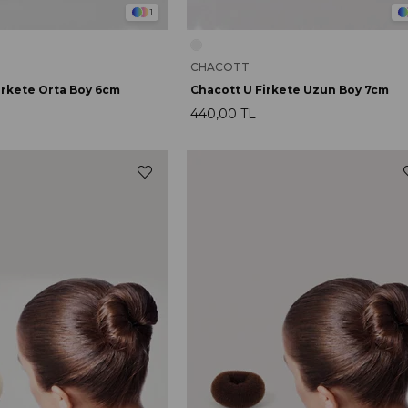
1
CHACOTT
irkete Orta Boy 6cm
Chacott U Firkete Uzun Boy 7cm
440,00 TL