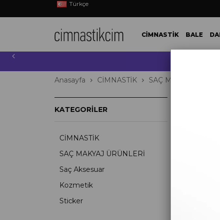
Türkçe
CİMNASTİK
BALE
DA
10.000 T
Anasayfa
CİMNASTİK
SAÇ MAKYAJ ÜRÜN
17 
KATEGORILER
CİMNASTİK
SAÇ MAKYAJ ÜRÜNLERİ
Saç Aksesuar
Kozmetik
Sticker