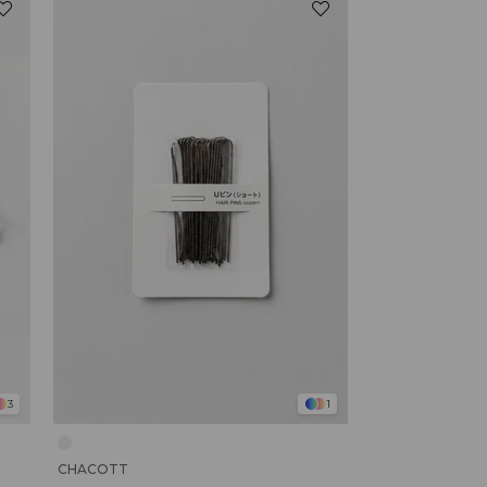
3
1
CHACOTT