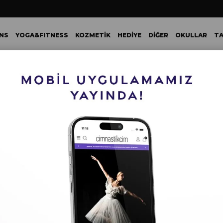
NS
YOGA&FITNESS
KOZMETİK
HEDİYE
DİĞER
OKULLAR
TA
L VE ÜZERİ YAPACAĞINIZ TÜM ALIŞVERİŞLERİNİZDE KARGO ÜC
LERİ
Saç Aksesuar
ÜRÜN