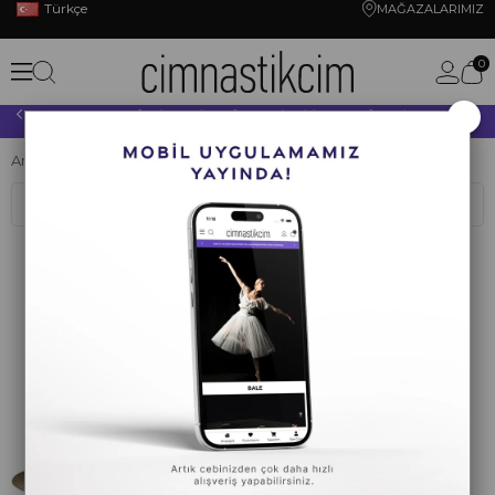
Türkçe
MAĞAZALARIMIZ
0
×
10.000 TL VE ÜZERİ YAPACAĞINIZ TÜM ALIŞVERİŞLERİNİZDE KARGO ÜCRETSİZ!
Anasayfa
CİMNASTİK
ARTİSTİK CİMNASTİK
ARTİSTİK PATİK
Sıralama
Filtreleme