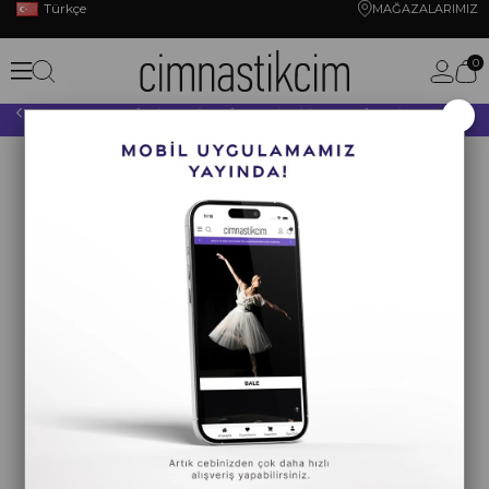
Türkçe
MAĞAZALARIMIZ
0
×
10.000 TL VE ÜZERİ YAPACAĞINIZ TÜM ALIŞVERİŞLERİNİZDE KARGO ÜCRETSİZ!